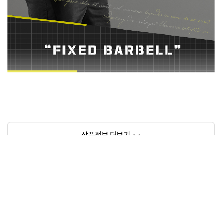
상품정보제공고시
모델명
베스코 고정직선바15kg
크기/무게
약 1m/15kg