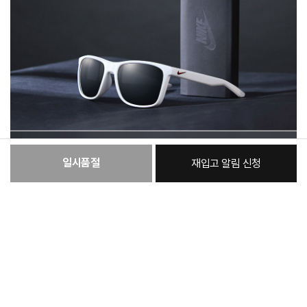
일시품절
재입고 알림 신청
:
본품
62,950원
총 상품 금액
62,950
원