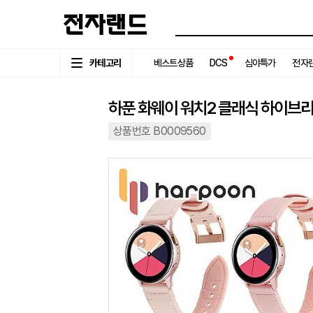
카테고리
베스트상품
DCS
심야특가
전자랜
하푼 화웨이 워치2 클래식 하이브
상품번호 B0009560