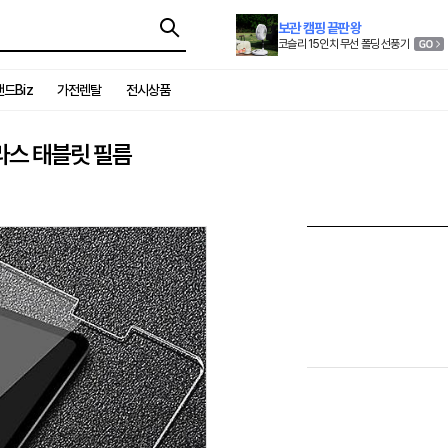
보관 캠핑 끝판왕
코슬리 15인치 무선 폴딩 선풍기
드Biz
가전렌탈
전시상품
글라스 태블릿 필름