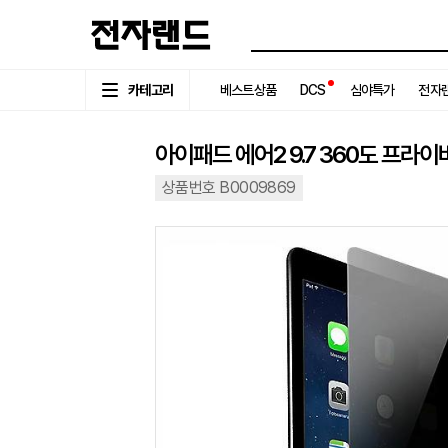
카테고리
베스트상품
DCS
심야특가
전자랜
아이패드 에어2 9.7 360도 프라
상품번호 B0009869