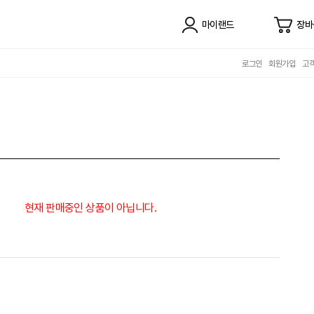
마이랜드
장바
로그인
회원가입
고
현재 판매중인 상품이 아닙니다.