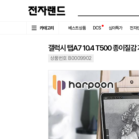
카테고리
베스트상품
DCS
심야특가
전자랜
갤럭시 탭A7 10.4 T500 종이질
상품번호 B0009902