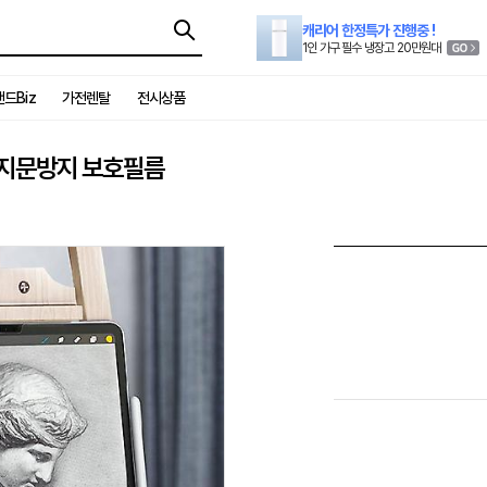
캐리어 한정특가 진행중 !
1인 가구 필수 냉장고 20만원대
드Biz
가전렌탈
전시상품
감 지문방지 보호필름