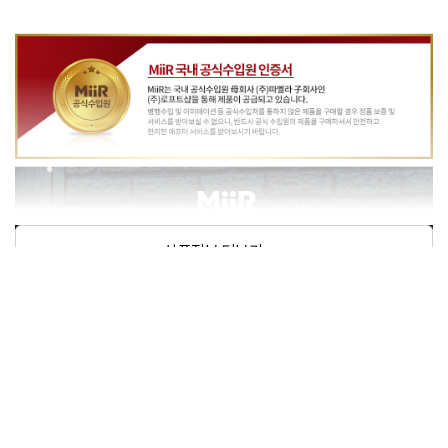
상품정보제공고시
미르 베큠 인슐레이티드 보틀 23oz - 블루그린(Pris
모델명
matic)
재질
폴리프로필렌, 실리콘, 스테인레스