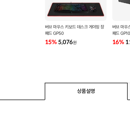
버브 마우스 키보드 데스크 게이밍 장
버브 마우
패드 GP50
패드 GP1
15%
5,076
16%
1
원
상품설명