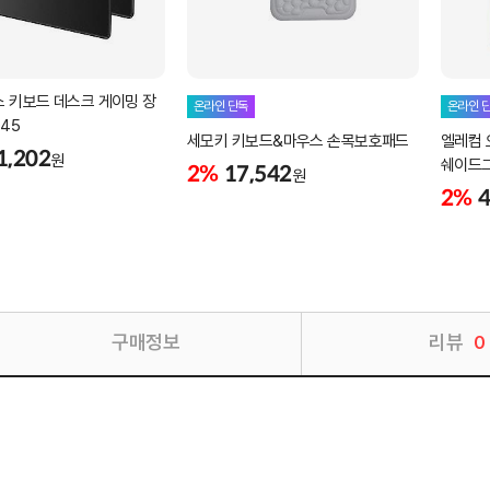
스 키보드 데스크 게이밍 장
온라인 단독
온라인 
045
세모키 키보드&마우스 손목보호패드
엘레컴 
1,202
원
쉐이드그
2%
17,542
원
2%
4
구매정보
리뷰
0