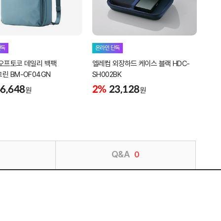
버브
단독
온라인 단독
패드 
오프토코 데일리 백팩
엘레컴 외장하드 케이스 블랙 HDC-
16
린 BM-OF04GN
SH002BK
6,648
2%
23,128
원
원
Q&A
0