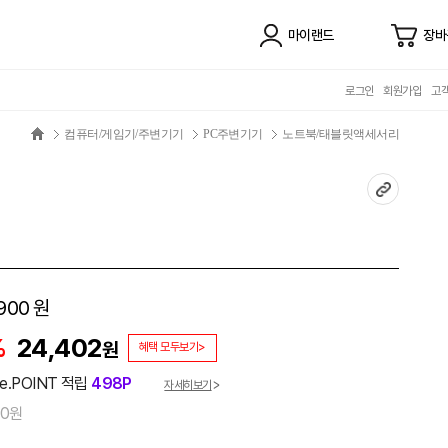
마이랜드
장바
로그인
회원가입
고
컴퓨터/게임기/주변기기
PC주변기기
노트북/태블릿액세서리
900
원
%
24,402
원
혜택 모두보기>
e.POINT 적립
498P
자세히보기
00원