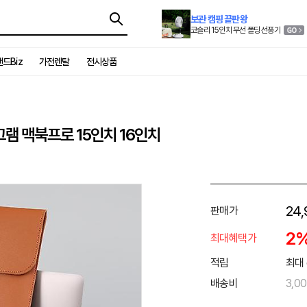
보관 캠핑 끝판왕
코슬리 15인치 무선 폴딩 선풍기
드Biz
가전렌탈
전시상품
램 맥북프로 15인치 16인치
24,
판매가
2
최대혜택가
적립
최대 
배송비
3,0