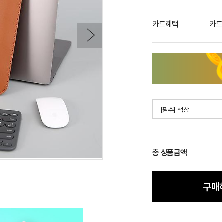
카드혜택
카드
[필수] 색상
총 상품금액
구매