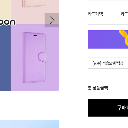
카드혜택
카드
[필수] 적용모델/색상
총 상품금액
구매