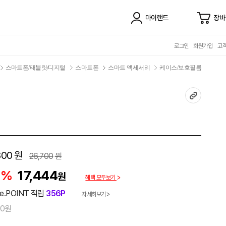
마이랜드
장바
로그인
회원가입
고
스마트폰/태블릿/디지털
스마트폰
스마트 액세서리
케이스/보호필름
800
원
26,700
원
5%
17,444
원
혜택 모두보기
e.POINT 적립
356P
자세히보기
00원