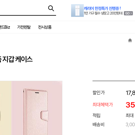
캐리어 한정특가 진행중 !
1인 가구 필수 냉장고 20만원대
드Biz
가전렌탈
전시상품
 지갑 케이스
17,
할인가
3
최대혜택가
적립
최대 
배송비
3,0