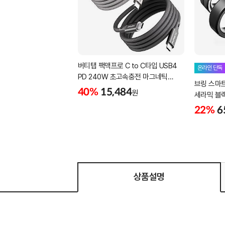
버티탭 팩맥프로 C to C타입 USB4
온라인 단독
PD 240W 초고속충전 마그네틱
브링 스마
케이블 1m
40%
15,484
원
세라믹 블랙 -
22%
6
상품설명