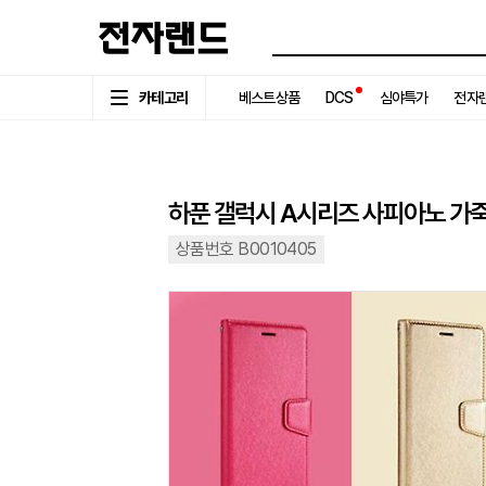
카테고리
베스트상품
DCS
심야특가
전자랜
하푼 갤럭시 A시리즈 사피아노 가죽
상품번호 B0010405