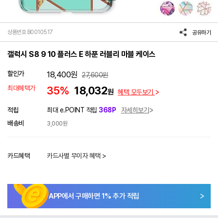
상품번호 B0010517
공유하기
갤럭시 S8 9 10 플러스 E 하푼 러블리 마블 케이스
할인가
18,400
원
27,600
원
최대혜택가
35%
18,032
원
혜택 모두보기
적립
최대 e.POINT 적립
368P
자세히보기
배송비
3,000원
카드혜택
카드사별 무이자 혜택 >
APP에서 구매하면
1
% 추가 적립