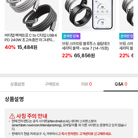
버티탭 팩맥프로 C to C타입 USB4
온라인 단독
온라인 단독
PD 240W 초고속충전 마그네틱
브링 스마트링 블루투스 슬립테크
브링 스마트
케이블 1m
40%
15,484
원
세라믹 블랙 - size 7 (14-15호)
세라믹 블랙 - 
22%
65,856
원
22%
65
상품설명
구매정보
리뷰
0
Q&A
0
상품설명
사칭 주의 안내
현재 전자랜드는 공식 사이트(etlandmall.co.kr), 네이버 스마트스토어
(smartstore.naver.com/etlandpriceking), 모바일 어플 외 다른 사이트는 운영하고 있지 않습니
다.
판매자가 현금 거래 요구 시, 거부하시고
즉시 전자랜드 고객센터로 신고해주세요.