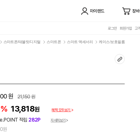
마이랜드
장바
로그인
회원가입
고
스마트폰/태블릿/디지털
스마트폰
스마트 액세서리
케이스/보호필름
100
원
21,150
원
5%
13,818
원
혜택 모두보기
e.POINT 적립
282P
자세히보기
00원