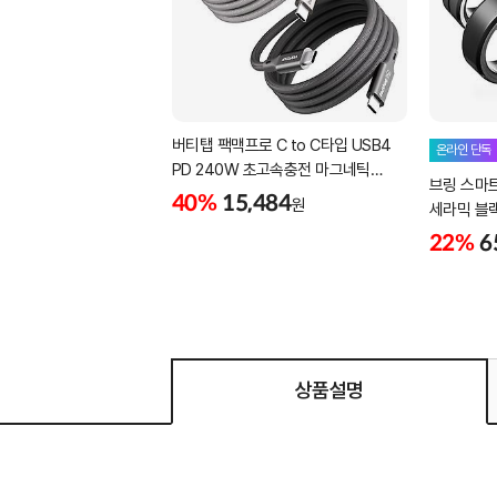
버티탭 팩맥프로 C to C타입 USB4
온라인 단독
PD 240W 초고속충전 마그네틱
브링 스마
케이블 1m
40%
15,484
원
세라믹 블랙 -
22%
6
상품설명