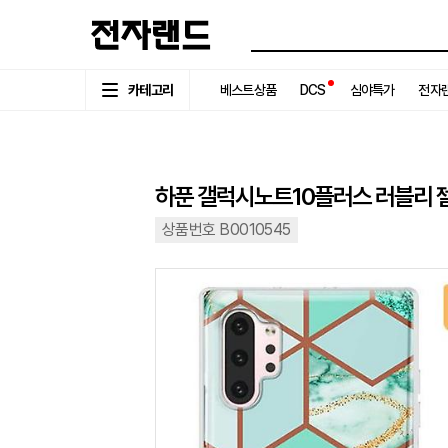
카테고리
베스트상품
DCS
심야특가
전자랜
하푼 갤럭시노트10플러스 러블리 
상품번호 B0010545