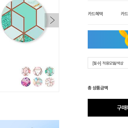
카드혜택
카드
[필수] 적용모델/색상
총 상품금액
구매