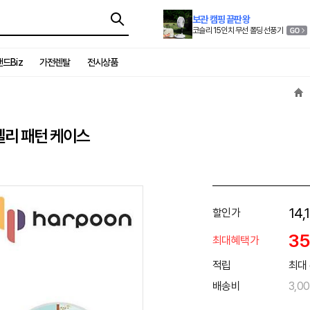
보관 캠핑 끝판왕
코슬리 15인치 무선 폴딩 선풍기
드Biz
가전렌탈
전시상품
젤리 패턴 케이스
14,
할인가
3
최대혜택가
적립
최대 
배송비
3,0