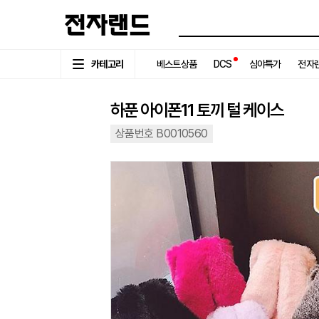
카테고리
베스트상품
DCS
심야특가
전자랜
하푼 아이폰11 토끼 털 케이스
상품번호 B0010560