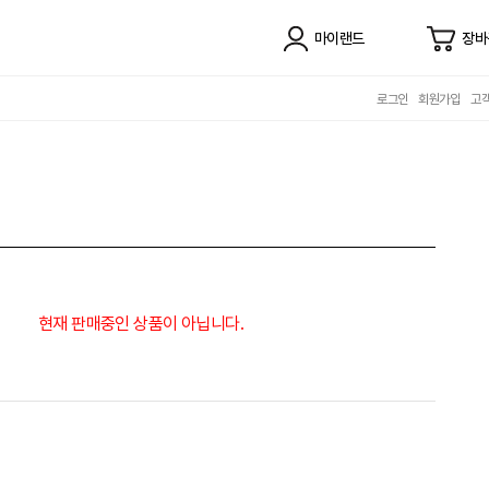
마이랜드
장바
로그인
회원가입
고
현재 판매중인 상품이 아닙니다.