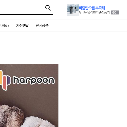
바람만으론 부족해
투비뉴 냉각 핸디 손선풍기
드Biz
가전렌탈
전시상품