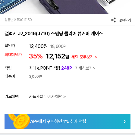
상품번호 B0011150
공유하기
갤럭시 J7_2016(J710) 스탠딩 클리어 뷰커버 케이스
할인가
12,400
원
18,600
원
최대혜택가
35%
12,152
원
혜택 모두보기
적립
최대 e.POINT 적립
248P
자세히보기
배송비
3,000원
카드혜택
카드사별 무이자 혜택 >
APP에서 구매하면
1
% 추가 적립