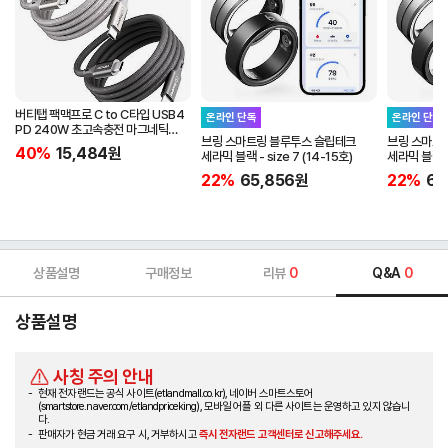
버티탭 팩맥프로 C to C타입 USB4
온라인 단독
온라인 단독
PD 240W 초고속충전 마그네틱
브링 스마트링 블루투스 슬립테크
브링 스마트
케이블 1m
40%
15,484
원
세라믹 블랙 - size 7 (14-15호)
세라믹 블랙 - 
22%
65,856
원
22%
65
상품설명
구매정보
리뷰
0
Q&A
0
상품설명
사칭 주의 안내
현재 전자랜드는 공식 사이트(etlandmall.co.kr), 네이버 스마트스토어
(smartstore.naver.com/etlandpriceking), 모바일 어플 외 다른 사이트는 운영하고 있지 않습니
다.
판매자가 현금 거래 요구 시, 거부하시고
즉시 전자랜드 고객센터로 신고해주세요.