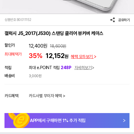
상품번호 B0011152
공유하기
갤럭시 J5_2017(J530) 스탠딩 클리어 뷰커버 케이스
할인가
12,400
원
18,600
원
최대혜택가
35%
12,152
원
혜택 모두보기
적립
최대 e.POINT 적립
248P
자세히보기
배송비
3,000원
카드혜택
카드사별 무이자 혜택 >
APP에서 구매하면
1
% 추가 적립