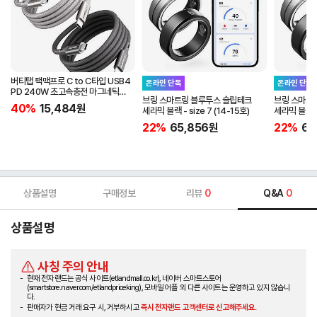
버티탭 팩맥프로 C to C타입 USB4
온라인 단독
온라인 단독
PD 240W 초고속충전 마그네틱
브링 스마트링 블루투스 슬립테크
브링 스마트
케이블 1m
40%
15,484
원
세라믹 블랙 - size 7 (14-15호)
세라믹 블랙 - 
22%
65,856
원
22%
65
상품설명
구매정보
리뷰
0
Q&A
0
상품설명
사칭 주의 안내
현재 전자랜드는 공식 사이트(etlandmall.co.kr), 네이버 스마트스토어
(smartstore.naver.com/etlandpriceking), 모바일 어플 외 다른 사이트는 운영하고 있지 않습니
다.
판매자가 현금 거래 요구 시, 거부하시고
즉시 전자랜드 고객센터로 신고해주세요.