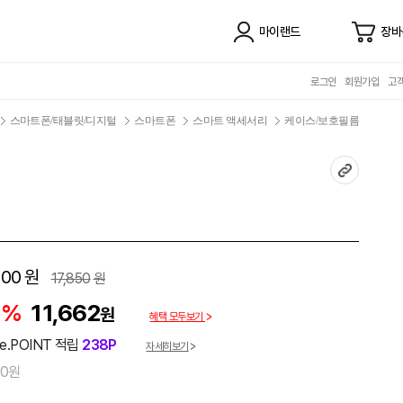
마이랜드
장바
로그인
회원가입
고
스마트폰/태블릿/디지털
스마트폰
스마트 액세서리
케이스/보호필름
900
원
17,850
원
5%
11,662
원
혜택 모두보기
e.POINT 적립
238P
자세히보기
00원