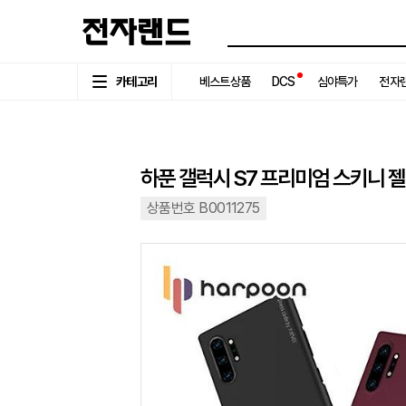
카테고리
베스트상품
DCS
심야특가
전자랜
하푼 갤럭시 S7 프리미엄 스키니 
상품번호 B0011275