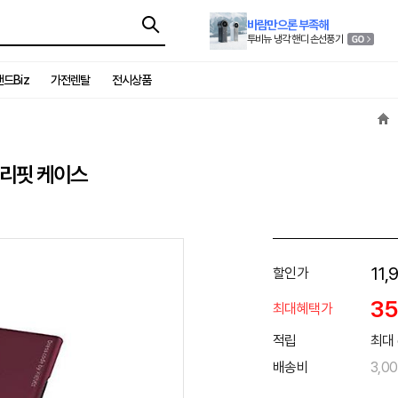
바람만으론 부족해
투비뉴 냉각 핸디 손선풍기
드Biz
가전렌탈
전시상품
젤리핏 케이스
11,
할인가
3
최대혜택가
적립
최대 
배송비
3,0