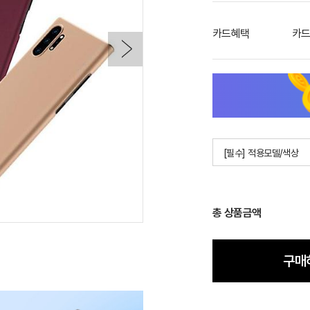
카드혜택
카드
[필수] 적용모델/색상
총 상품금액
구매