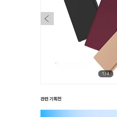
1
/
4
관련 기획전