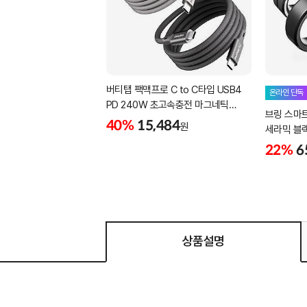
버티탭 팩맥프로 C to C타입 USB4
온라인 단독
PD 240W 초고속충전 마그네틱
브링 스마
케이블 1m
40%
15,484
원
세라믹 블랙 -
22%
6
상품설명