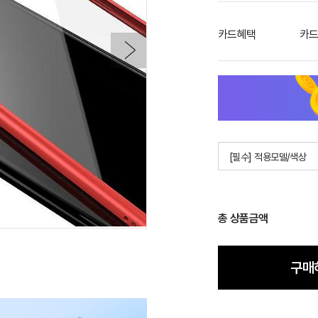
카드혜택
카드
[필수] 적용모델/색상
총 상품금액
구매