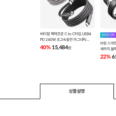
버티탭 팩맥프로 C to C타입 USB4
온라인 단독
PD 240W 초고속충전 마그네틱
브링 스마
케이블 1m
40%
15,484
원
세라믹 블랙 -
22%
6
상품설명