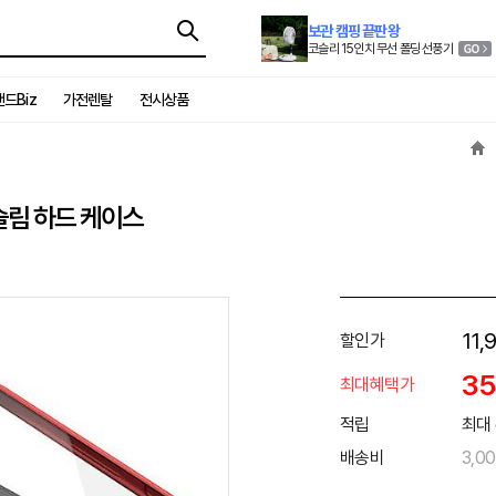
보관 캠핑 끝판왕
코슬리 15인치 무선 폴딩 선풍기
드Biz
가전렌탈
전시상품
슬림 하드 케이스
11,
할인가
3
최대혜택가
적립
최대 
배송비
3,0