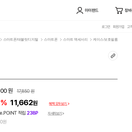
마이랜드
장바
로그인
회원가입
고
스마트폰/태블릿/디지털
스마트폰
스마트 액세서리
케이스/보호필름
900
원
17,850
원
5%
11,662
원
혜택 모두보기
e.POINT 적립
238P
자세히보기
00원