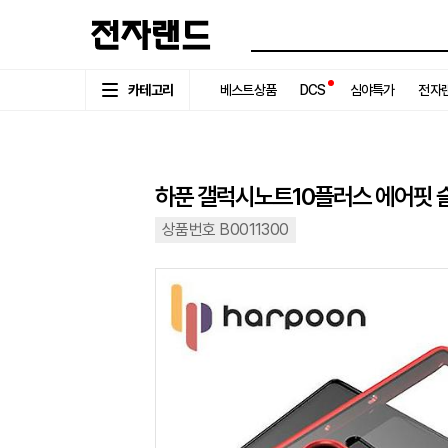
카테고리
베스트상품
DCS
심야특가
전자랜
하푼 갤럭시노트10플러스 에어핏 
상품번호 B0011300