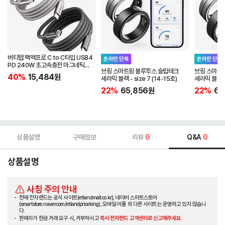
버티탭 팩맥프로 C to C타입 USB4
온라인 단독
온라인 단독
PD 240W 초고속충전 마그네틱
브링 스마트링 블루투스 슬립테크
브링 스마트
케이블 1m
40%
15,484
원
세라믹 블랙 - size 7 (14-15호)
세라믹 블랙 - 
22%
65,856
원
22%
65
상품설명
구매정보
리뷰
0
Q&A
0
상품설명
사칭 주의 안내
현재 전자랜드는 공식 사이트(etlandmall.co.kr), 네이버 스마트스토어
(smartstore.naver.com/etlandpriceking), 모바일 어플 외 다른 사이트는 운영하고 있지 않습니
다.
판매자가 현금 거래 요구 시, 거부하시고
즉시 전자랜드 고객센터로 신고해주세요.