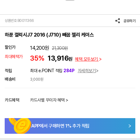
상품번호 B0011366
공유하기
하푼 갤럭시J7 2016 (J710) 빼꼼 젤리 케이스
할인가
14,200
원
21,300
원
최대혜택가
35%
13,916
원
혜택 모두보기
적립
최대 e.POINT 적립
284P
자세히보기
배송비
3,000원
카드혜택
카드사별 무이자 혜택 >
APP에서 구매하면
1
% 추가 적립