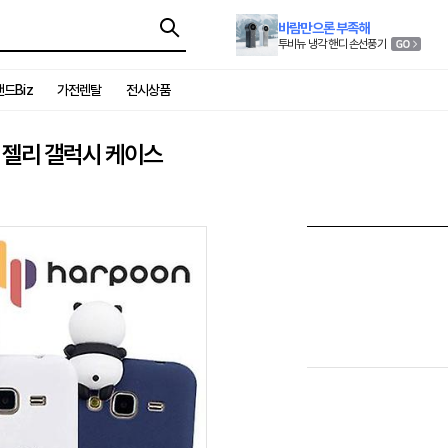
바람만으론 부족해
투비뉴 냉각 핸디 손선풍기
드Biz
가전렌탈
전시상품
빼꼼 젤리 갤럭시 케이스