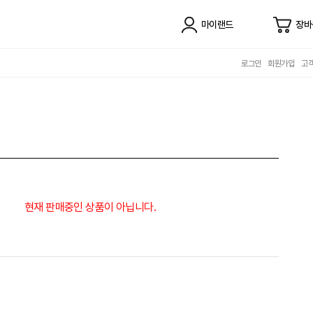
마이랜드
장바
로그인
회원가입
고
현재 판매중인 상품이 아닙니다.