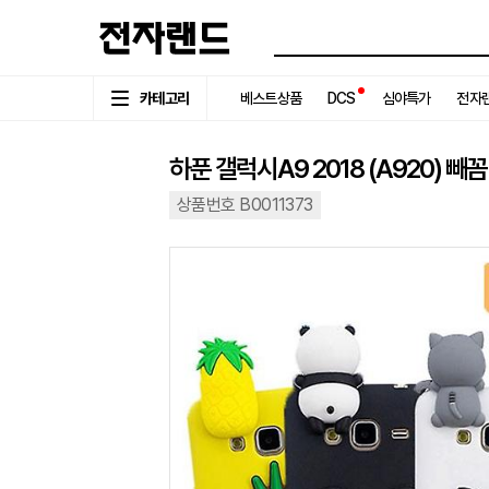
카테고리
베스트상품
DCS
심야특가
전자랜
하푼 갤럭시A9 2018 (A920) 
상품번호 B0011373