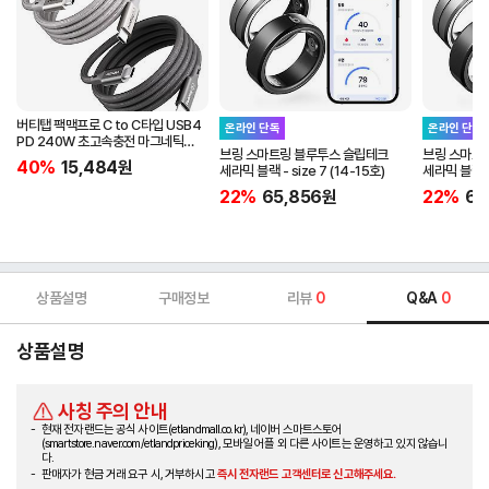
버티탭 팩맥프로 C to C타입 USB4
온라인 단독
온라인 단독
PD 240W 초고속충전 마그네틱
브링 스마트링 블루투스 슬립테크
브링 스마트
케이블 1m
40%
15,484
원
세라믹 블랙 - size 7 (14-15호)
세라믹 블랙 - 
22%
65,856
원
22%
65
상품설명
구매정보
리뷰
0
Q&A
0
상품설명
사칭 주의 안내
현재 전자랜드는 공식 사이트(etlandmall.co.kr), 네이버 스마트스토어
(smartstore.naver.com/etlandpriceking), 모바일 어플 외 다른 사이트는 운영하고 있지 않습니
다.
판매자가 현금 거래 요구 시, 거부하시고
즉시 전자랜드 고객센터로 신고해주세요.