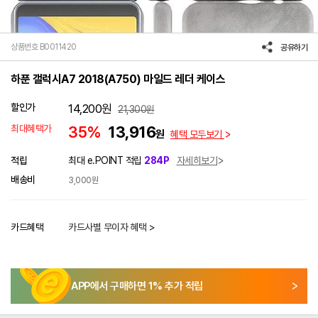
상품번호 B0011420
공유하기
하푼 갤럭시A7 2018(A750) 마일드 레더 케이스
할인가
14,200
원
21,300
원
최대혜택가
35%
13,916
원
혜택 모두보기
적립
최대 e.POINT 적립
284P
자세히보기
배송비
3,000원
카드혜택
카드사별 무이자 혜택 >
APP에서 구매하면
1
% 추가 적립