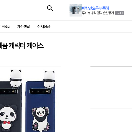
바람만으론 부족해
투비뉴 냉각 핸디 손선풍기
드Biz
가전렌탈
전시상품
 빼꼼 캐릭터 케이스