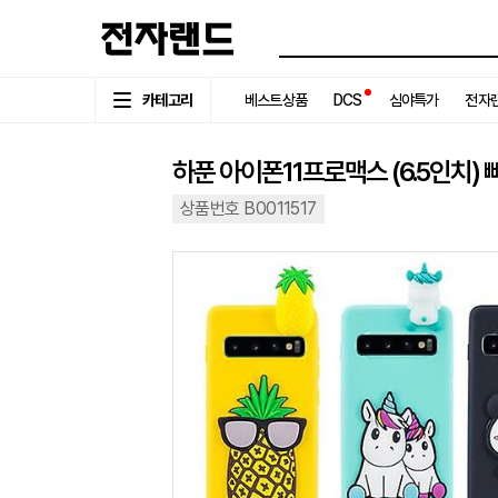
카테고리
베스트상품
DCS
심야특가
전자랜
하푼 아이폰11프로맥스 (6.5인치)
상품번호 B0011517