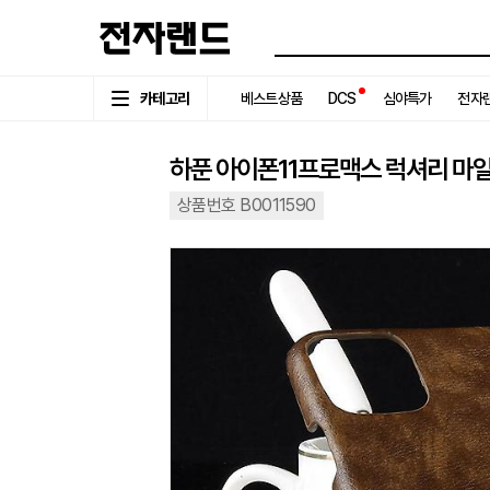
카테고리
베스트상품
DCS
심야특가
전자랜
하푼 아이폰11프로맥스 럭셔리 마
상품번호 B0011590