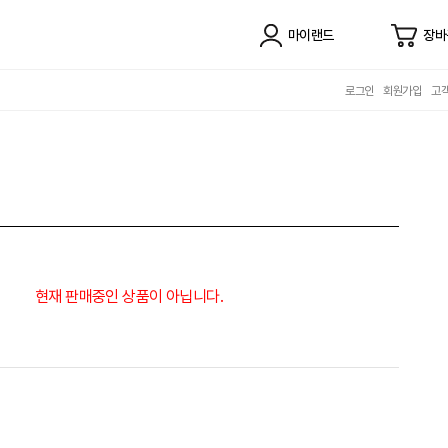
마이랜드
장바
로그인
회원가입
고
현재 판매중인 상품이 아닙니다.