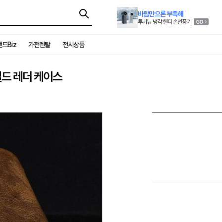
바람만으론 부족해
투비뉴 냉각 핸디 손선풍기
드Biz
가전렌탈
전시상품
일드 레더 케이스