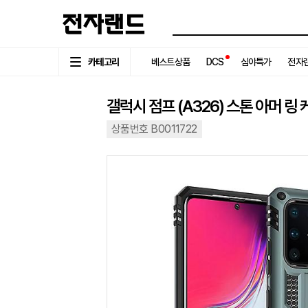
카테고리
베스트상품
DCS
심야특가
전자랜
갤럭시 점프 (A326) 스톤 아머 링
상품번호 B0011722