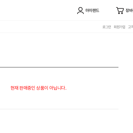
마이랜드
장바
로그인
회원가입
고
현재 판매중인 상품이 아닙니다.