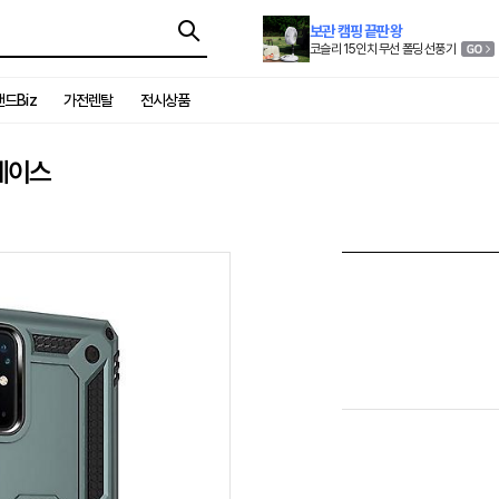
보관 캠핑 끝판왕
코슬리 15인치 무선 폴딩 선풍기
드Biz
가전렌탈
전시상품
 케이스