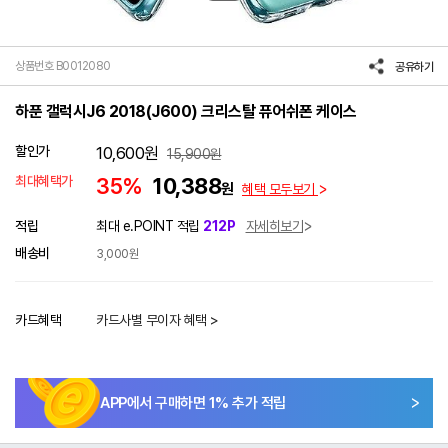
상품번호 B0012080
공유하기
하푼 갤럭시J6 2018(J600) 크리스탈 퓨어쉬폰 케이스
할인가
10,600
원
15,900
원
최대혜택가
35%
10,388
원
혜택 모두보기
적립
최대 e.POINT 적립
212P
자세히보기
배송비
3,000원
카드혜택
카드사별 무이자 혜택 >
APP에서 구매하면
1
% 추가 적립