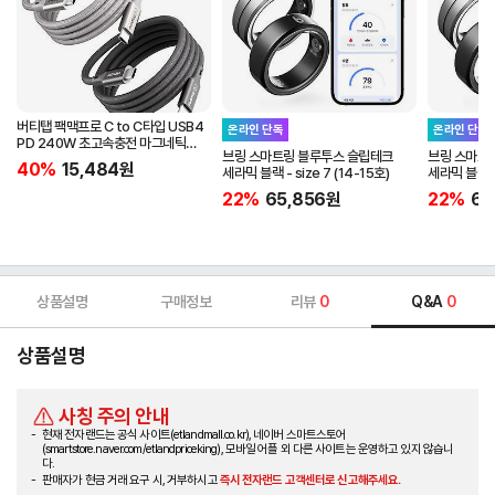
버티탭 팩맥프로 C to C타입 USB4
온라인 단독
온라인 단독
PD 240W 초고속충전 마그네틱
브링 스마트링 블루투스 슬립테크
브링 스마트
케이블 1m
40%
15,484
원
세라믹 블랙 - size 7 (14-15호)
세라믹 블랙 - 
22%
65,856
원
22%
65
상품설명
구매정보
리뷰
0
Q&A
0
상품설명
사칭 주의 안내
현재 전자랜드는 공식 사이트(etlandmall.co.kr), 네이버 스마트스토어
(smartstore.naver.com/etlandpriceking), 모바일 어플 외 다른 사이트는 운영하고 있지 않습니
다.
판매자가 현금 거래 요구 시, 거부하시고
즉시 전자랜드 고객센터로 신고해주세요.