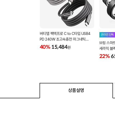
버티탭 팩맥프로 C to C타입 USB4
온라인 단독
PD 240W 초고속충전 마그네틱
브링 스마
케이블 1m
40%
15,484
원
세라믹 블랙 -
22%
6
상품설명