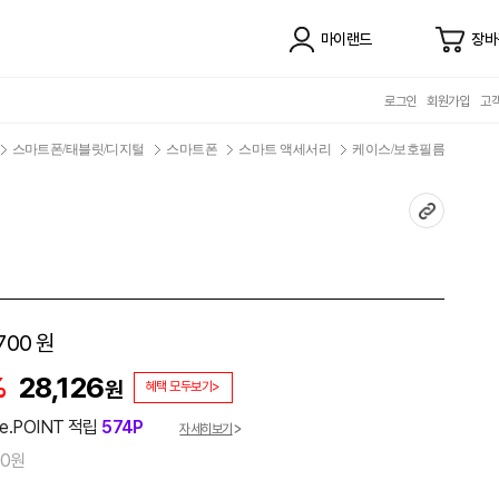
마이랜드
장바
로그인
회원가입
고
스마트폰/태블릿/디지털
스마트폰
스마트 액세서리
케이스/보호필름
700
원
%
28,126
원
혜택 모두보기>
e.POINT 적립
574P
자세히보기
00원