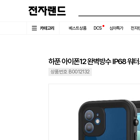
카테고리
베스트상품
DCS
심야특가
전자랜
하푼 아이폰12 완벽방수 IP68 
상품번호 B0012132