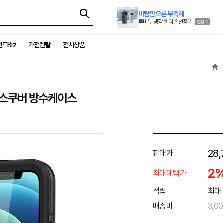
바람만으론 부족해
투비뉴 냉각 핸디 손선풍기
드Biz
가전렌탈
전시상품
워터스쿠버 방수케이스
28,
판매가
2
최대혜택가
적립
최대 
배송비
3,0