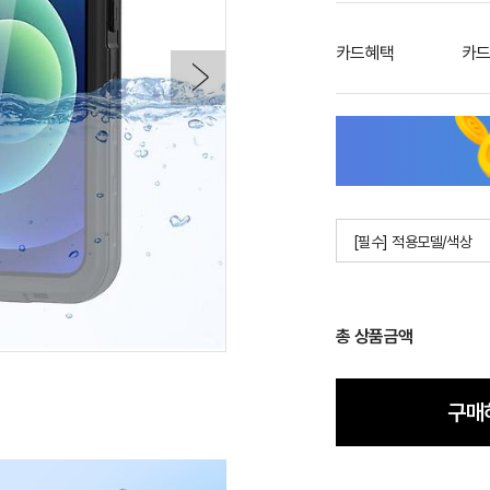
카드혜택
카드
[필수] 적용모델/색상
총 상품금액
구매