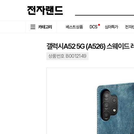
카테고리
베스트상품
DCS
심야특가
전자랜
갤럭시A52 5G (A526) 스웨이드
상품번호 B0012149