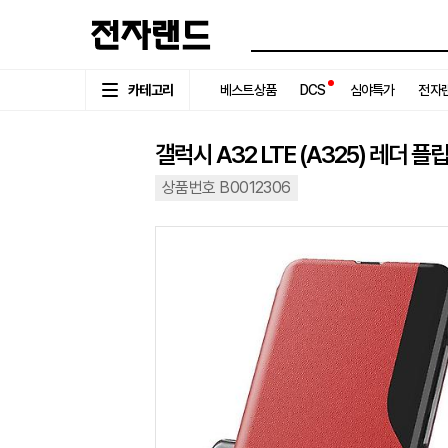
카테고리
베스트상품
DCS
심야특가
전자랜
갤럭시 A32 LTE (A325) 레더 
상품번호 B0012306