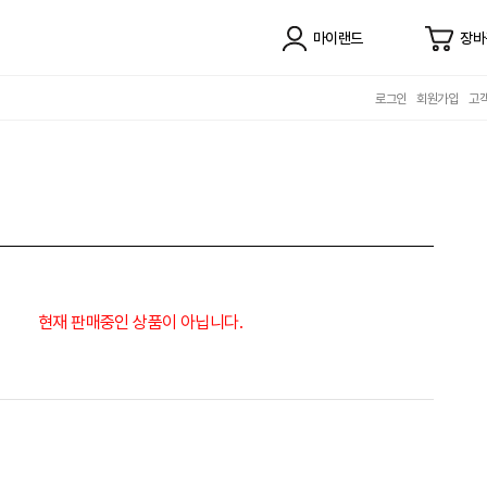
마이랜드
장바
로그인
회원가입
고
현재 판매중인 상품이 아닙니다.