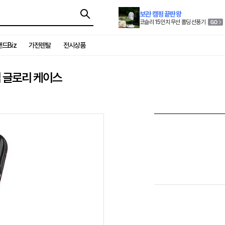
보관 캠핑 끝판왕
코슬리 15인치 무선 폴딩 선풍기
드Biz
가전렌탈
전시상품
플립 글로리 케이스