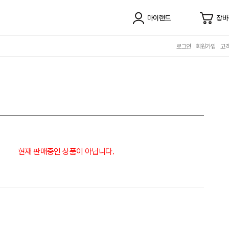
마이랜드
장바
로그인
회원가입
고
현재 판매중인 상품이 아닙니다.