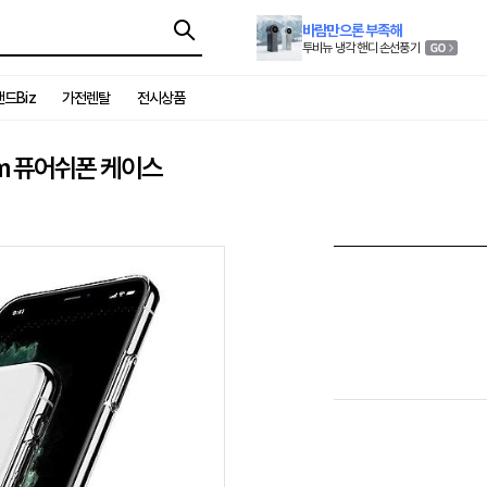
바람만으론 부족해
투비뉴 냉각 핸디 손선풍기
드Biz
가전렌탈
전시상품
1mm 퓨어쉬폰 케이스