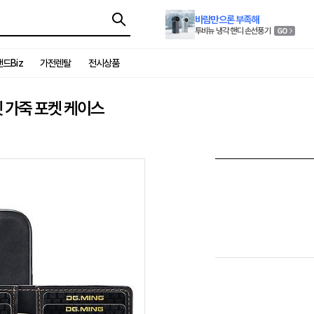
바람만으론 부족해
투비뉴 냉각 핸디 손선풍기
드Biz
가전렌탈
전시상품
 가죽 포켓 케이스