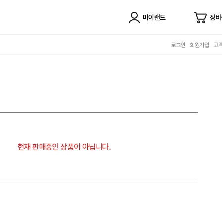
마이랜드
장바
로그인
회원가입
고
현재 판매중인 상품이 아닙니다.