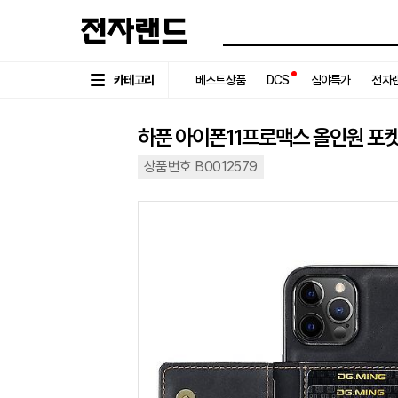
카테고리
베스트상품
DCS
심야특가
전자랜
하푼 아이폰11프로맥스 올인원 포켓
상품번호 B0012579