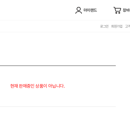
마이랜드
장바
로그인
회원가입
고
현재 판매중인 상품이 아닙니다.