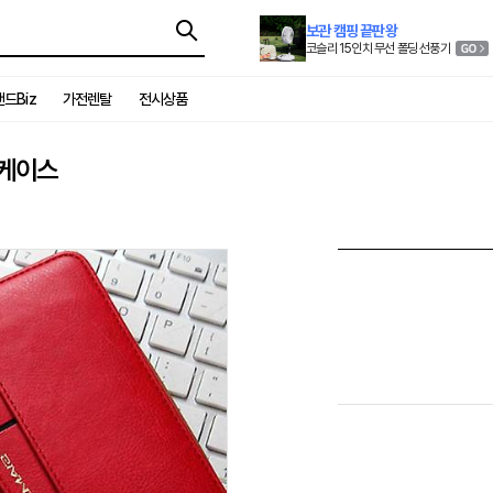
보관 캠핑 끝판왕
코슬리 15인치 무선 폴딩 선풍기
드Biz
가전렌탈
전시상품
 케이스