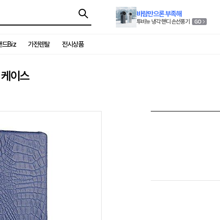
바람만으론 부족해
투비뉴 냉각 핸디 손선풍기
드Biz
가전렌탈
전시상품
 케이스