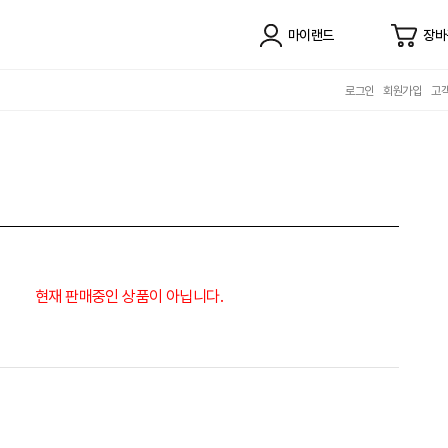
마이랜드
장바
로그인
회원가입
고
현재 판매중인 상품이 아닙니다.