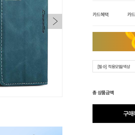
카드혜택
카드
[필수] 적용모델/색상
총 상품금액
구매