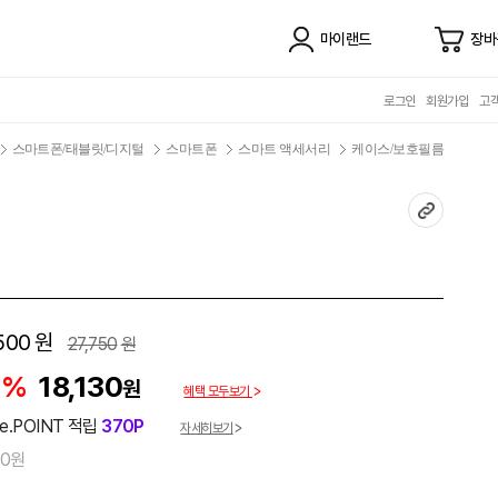
마이랜드
장바
로그인
회원가입
고
스마트폰/태블릿/디지털
스마트폰
스마트 액세서리
케이스/보호필름
500
원
27,750
원
5%
18,130
원
혜택 모두보기
e.POINT 적립
370P
자세히보기
00원