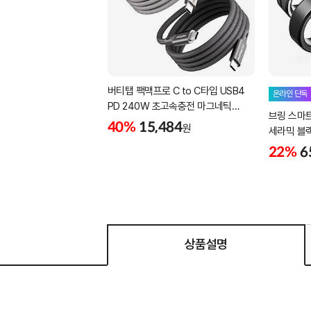
버티탭 팩맥프로 C to C타입 USB4
온라인 단독
PD 240W 초고속충전 마그네틱
브링 스마
케이블 1m
40%
15,484
원
세라믹 블랙 -
22%
6
상품설명