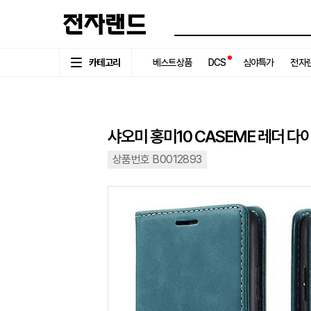
카테고리
베스트상품
DCS
심야특가
전자랜
샤오미 홍미10 CASEME 레더 다
상품번호 B0012893