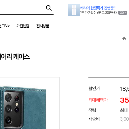
캐리어 한정특가 진행중 !
1인 가구 필수 냉장고 20만원대
드Biz
가전렌탈
전시상품
이어리 케이스
18,
할인가
3
최대혜택가
적립
최대 
배송비
3,0