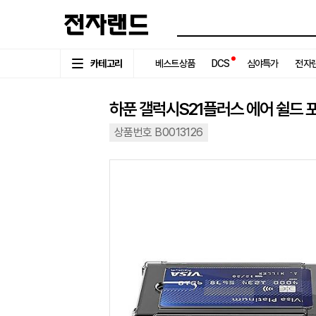
카테고리
베스트상품
DCS
심야특가
전자랜
하푼 갤럭시S21플러스 에어 쉴드 
상품번호 B0013126