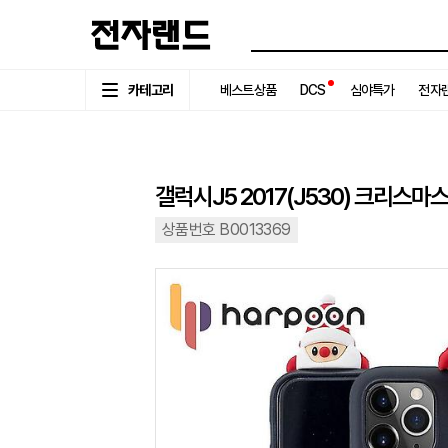
카테고리
베스트상품
DCS
심야특가
전자랜
갤럭시J5 2017(J530) 크리스
상품번호 B0013369