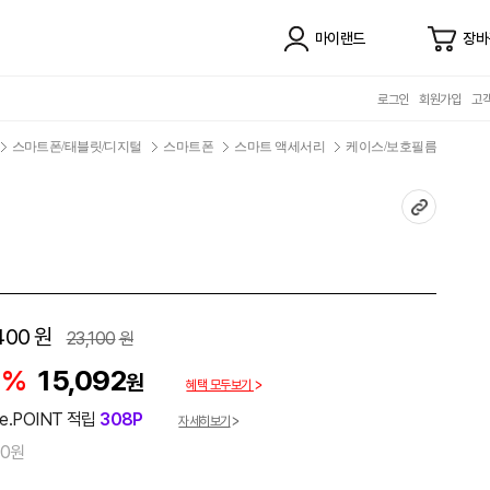
마이랜드
장바
로그인
회원가입
고
스마트폰/태블릿/디지털
스마트폰
스마트 액세서리
케이스/보호필름
400
원
23,100
원
5%
15,092
원
혜택 모두보기
e.POINT 적립
308P
자세히보기
00원