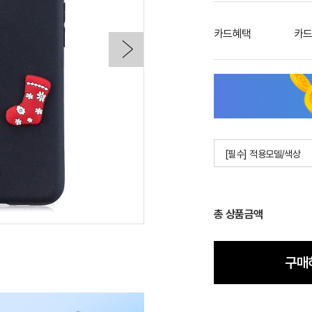
카드혜택
카드
[필수] 적용모델/색상
총 상품금액
구매