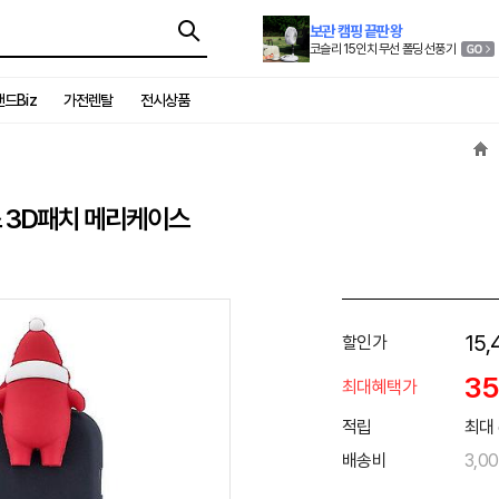
보관 캠핑 끝판왕
코슬리 15인치 무선 폴딩 선풍기
드Biz
가전렌탈
전시상품
마스 3D패치 메리케이스
15,
할인가
3
최대혜택가
적립
최대 
배송비
3,0