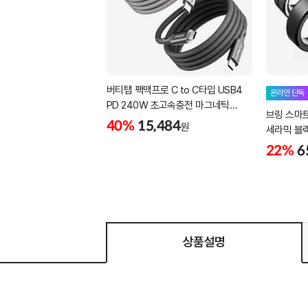
버티탭 팩맥프로 C to C타입 USB4
온라인 단독
PD 240W 초고속충전 마그네틱
브링 스마
케이블 1m
40%
15,484
원
세라믹 블랙 -
22%
6
상품설명