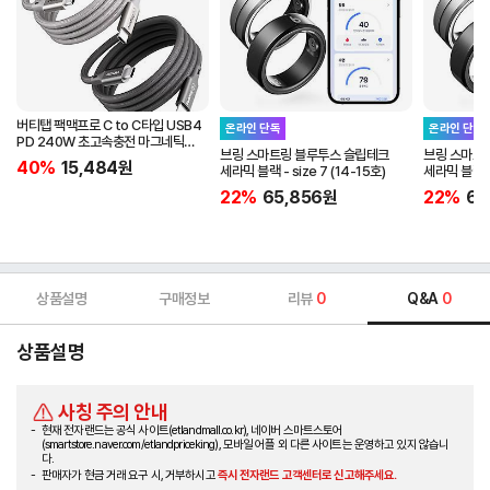
버티탭 팩맥프로 C to C타입 USB4
온라인 단독
온라인 단독
PD 240W 초고속충전 마그네틱
브링 스마트링 블루투스 슬립테크
브링 스마트
케이블 1m
40%
15,484
원
세라믹 블랙 - size 7 (14-15호)
세라믹 블랙 - 
22%
65,856
원
22%
65
상품설명
구매정보
리뷰
0
Q&A
0
상품설명
사칭 주의 안내
현재 전자랜드는 공식 사이트(etlandmall.co.kr), 네이버 스마트스토어
(smartstore.naver.com/etlandpriceking), 모바일 어플 외 다른 사이트는 운영하고 있지 않습니
다.
판매자가 현금 거래 요구 시, 거부하시고
즉시 전자랜드 고객센터로 신고해주세요.