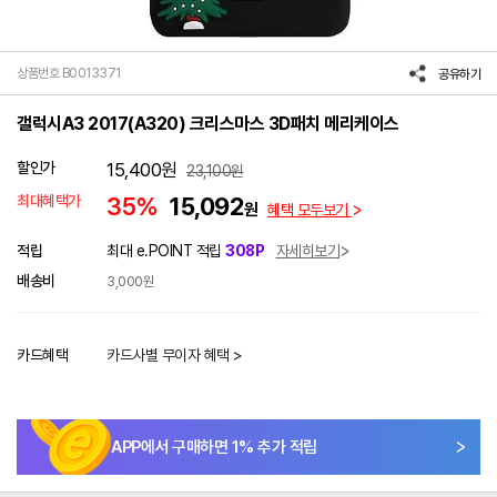
상품번호 B0013371
공유하기
갤럭시A3 2017(A320) 크리스마스 3D패치 메리케이스
할인가
15,400
원
23,100
원
최대혜택가
35%
15,092
원
혜택 모두보기
적립
최대 e.POINT 적립
308P
자세히보기
배송비
3,000원
카드혜택
카드사별 무이자 혜택 >
APP에서 구매하면
1
% 추가 적립