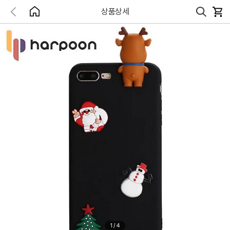
상품상세
1
/
4