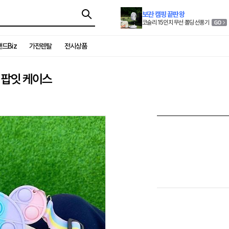
보관 캠핑 끝판왕
코슬리 15인치 무선 폴딩 선풍기
드Biz
가전렌탈
전시상품
 팝잇 케이스