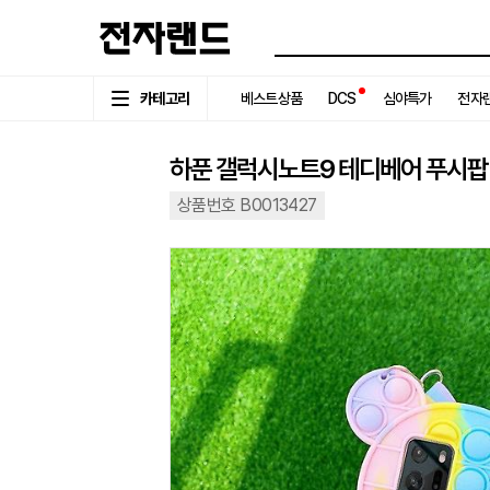
카테고리
베스트상품
DCS
심야특가
전자랜
하푼 갤럭시노트9 테디베어 푸시팝
상품번호 B0013427