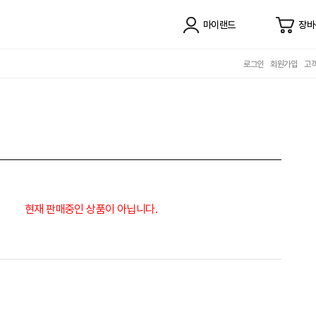
마이랜드
장바
로그인
회원가입
고
현재 판매중인 상품이 아닙니다.