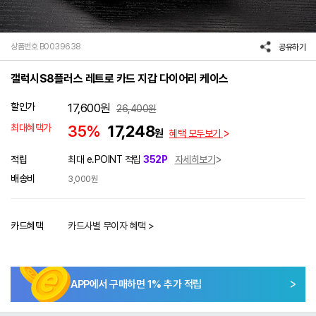
상품번호 B0039638
공유하기
갤럭시S8플러스 레트로 카드 지갑 다이어리 케이스
할인가
17,600
원
26,400
원
최대혜택가
35%
17,248
원
혜택 모두보기
적립
최대 e.POINT 적립
352P
자세히보기
배송비
3,000원
카드혜택
카드사별 무이자 혜택 >
APP에서 구매하면
1
% 추가 적립