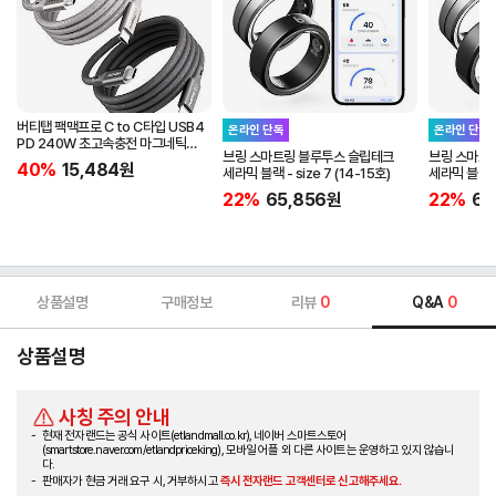
버티탭 팩맥프로 C to C타입 USB4
온라인 단독
온라인 단독
PD 240W 초고속충전 마그네틱
브링 스마트링 블루투스 슬립테크
브링 스마트
케이블 1m
40%
15,484
원
세라믹 블랙 - size 7 (14-15호)
세라믹 블랙 - 
22%
65,856
원
22%
65
상품설명
구매정보
리뷰
0
Q&A
0
상품설명
사칭 주의 안내
현재 전자랜드는 공식 사이트(etlandmall.co.kr), 네이버 스마트스토어
(smartstore.naver.com/etlandpriceking), 모바일 어플 외 다른 사이트는 운영하고 있지 않습니
다.
판매자가 현금 거래 요구 시, 거부하시고
즉시 전자랜드 고객센터로 신고해주세요.