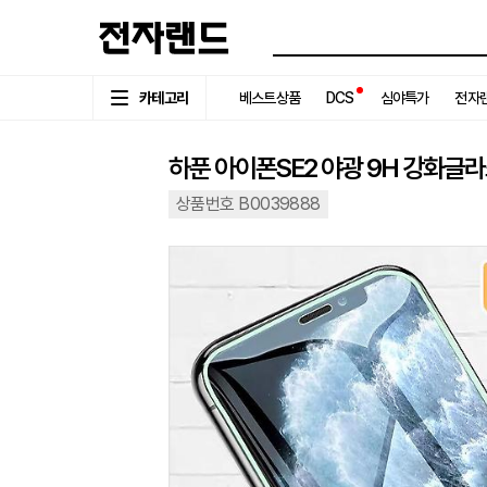
카테고리
베스트상품
DCS
심야특가
전자랜
하푼 아이폰SE2 야광 9H 강화글
상품번호 B0039888