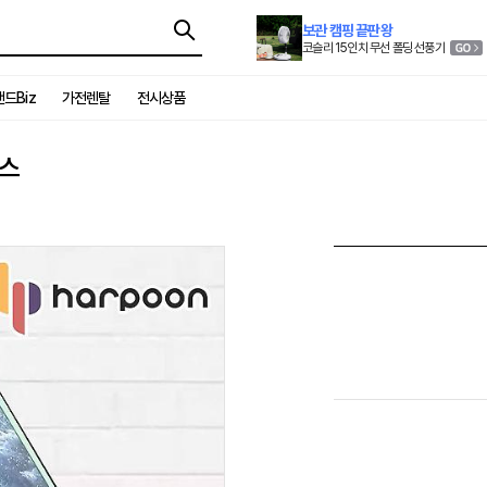
보관 캠핑 끝판왕
코슬리 15인치 무선 폴딩 선풍기
드Biz
가전렌탈
전시상품
라스