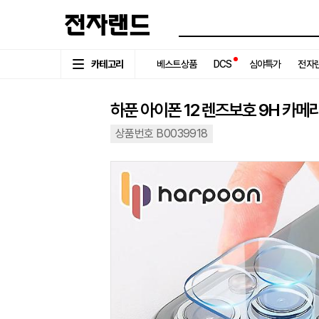
카테고리
베스트상품
DCS
심야특가
전자랜
하푼 아이폰 12 렌즈보호 9H 카메
상품번호 B0039918