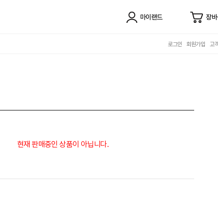
마이랜드
장바
로그인
회원가입
고
현재 판매중인 상품이 아닙니다.