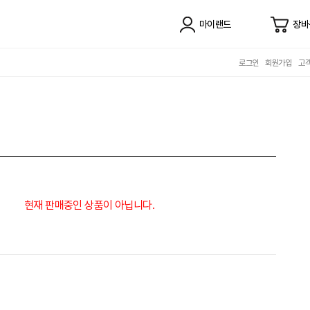
마이랜드
장바
로그인
회원가입
고
현재 판매중인 상품이 아닙니다.