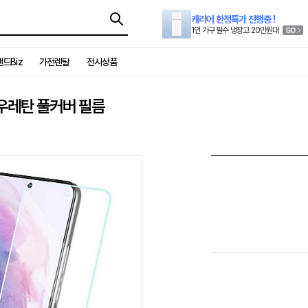
캐리어 한정특가 진행중 !
1인 가구 필수 냉장고 20만원대
드Biz
가전렌탈
전시상품
 우레탄 풀커버 필름