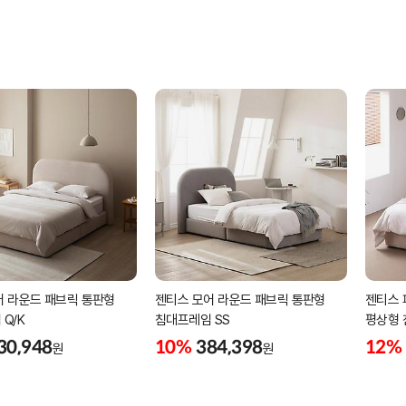
어 라운드 패브릭 통판형
젠티스 모어 라운드 패브릭 통판형
젠티스 
Q/K
침대프레임 SS
평상형 
30,948
10%
384,398
12%
원
원