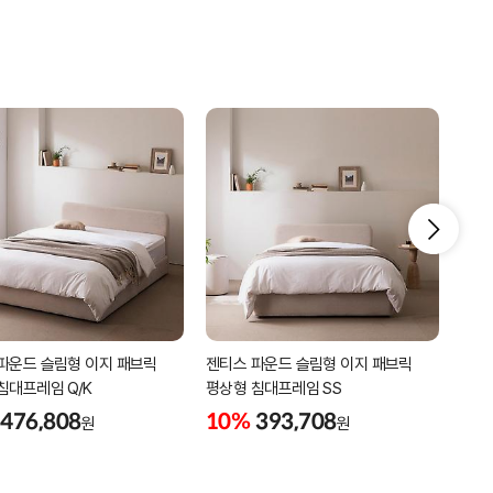
파운드 슬림형 이지 패브릭
젠티스 파운드 슬림형 이지 패브릭
젠티
침대프레임 Q/K
평상형 침대프레임 SS
침대
476,808
10%
393,708
10
원
원