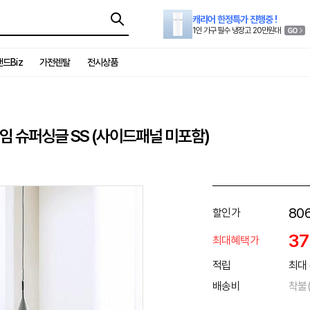
캐리어 한정특가 진행중 !
1인 가구 필수 냉장고 20만원대
드Biz
가전렌탈
전시상품
임 슈퍼싱글 SS (사이드패널 미포함)
806
할인가
3
최대혜택가
적립
최대 
배송비
착불(