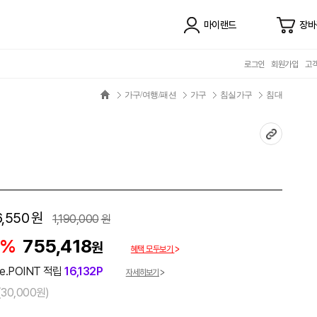
마이랜드
장바
로그인
회원가입
고
가구/여행/패션
가구
침실가구
침대
,550
원
1,190,000
원
7%
755,418
원
혜택 모두보기
e.POINT 적립
16,132P
자세히보기
30,000원)