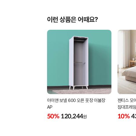
이런 상품은 어때요?
아이앤 보넬 600 오픈 옷장 이불장
젠티스 모
AP
침대프레임 
50%
120,244
10%
4
원