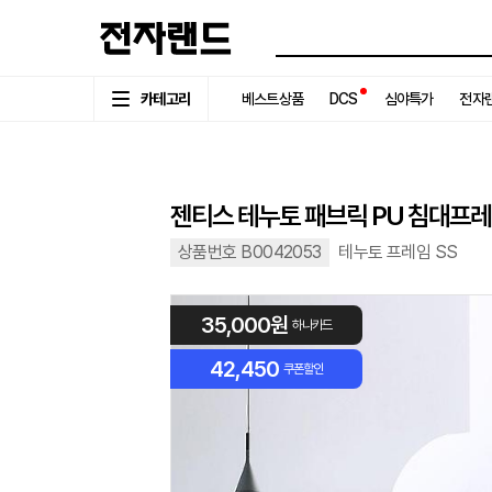
카테고리
베스트상품
DCS
심야특가
전자랜
젠티스 테누토 패브릭 PU 침대프레
상품번호 B0042053
테누토 프레임 SS
35,000원
하나카드
42,450
쿠폰할인