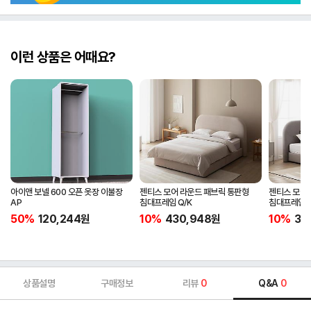
이런 상품은 어때요?
아이앤 보넬 600 오픈 옷장 이불장
젠티스 모어 라운드 패브릭 통판형
젠티스 모어
AP
침대프레임 Q/K
침대프레임 
50%
120,244
원
10%
430,948
원
10%
38
상품설명
구매정보
리뷰
0
Q&A
0