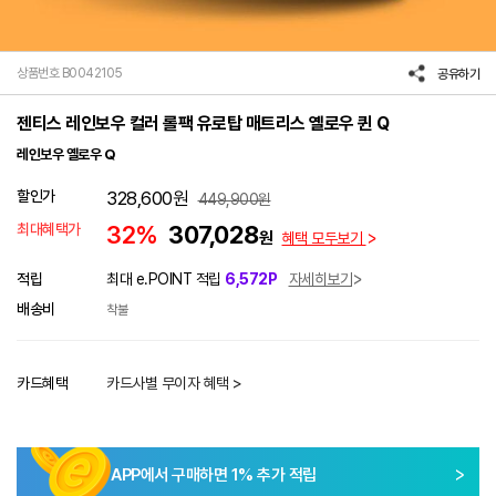
상품번호 B0042105
공유하기
젠티스 레인보우 컬러 롤팩 유로탑 매트리스 옐로우 퀸 Q
레인보우 옐로우 Q
할인가
328,600
원
449,900
원
최대혜택가
32%
307,028
원
혜택 모두보기
적립
최대 e.POINT 적립
6,572P
자세히보기
배송비
착불
카드혜택
카드사별 무이자 혜택 >
APP에서 구매하면
1
% 추가 적립