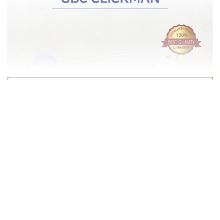
상품정보제공고시
모델명
클릭링 제본기 GBC ClickMan
KCC 인증 필 유무
해당사항없음
동일모델의 출시년월
2020.03
제조사
카피어랜드/카피어랜드