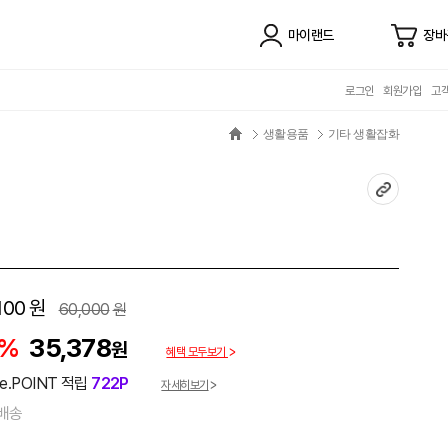
마이랜드
장바
로그인
회원가입
고
생활용품
기타 생활잡화
100
원
60,000
원
1%
35,378
원
혜택 모두보기
e.POINT 적립
722P
자세히보기
배송