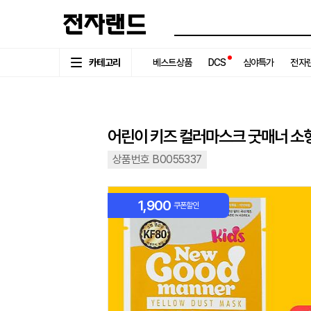
카테고리
베스트상품
DCS
심야특가
전자랜
어린이 키즈 컬러마스크 굿매너 소형 
상품번호 B0055337
1,900
쿠폰할인