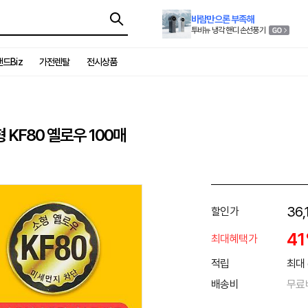
바람만으론 부족해
투비뉴 냉각 핸디 손선풍기
드Biz
가전렌탈
전시상품
KF80 옐로우 100매
36,
할인가
4
최대혜택가
적립
최대 
배송비
무료