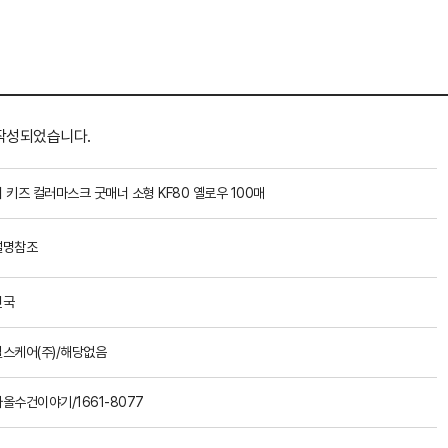
작성되었습니다.
 키즈 컬러마스크 굿매너 소형 KF80 옐로우 100매
설명참조
민국
스케어(주)/해당없음
올수건이야기/1661-8077