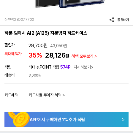
상품번호 B0077700
공유하기
하푼 갤럭시 A12 (A125) 지문방지 하드케이스
할인가
28,700
원
43,050
원
최대혜택가
35%
28,126
원
혜택 모두보기
적립
최대 e.POINT 적립
574P
자세히보기
배송비
3,000원
카드혜택
카드사별 무이자 혜택 >
APP에서 구매하면
1
% 추가 적립