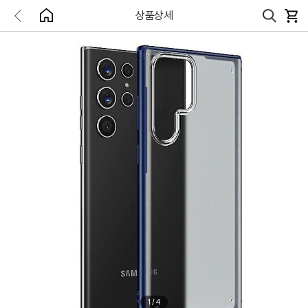
상품상세
1
/
4