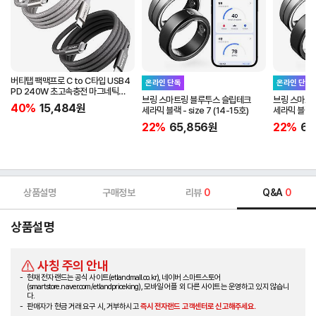
버티탭 팩맥프로 C to C타입 USB4
온라인 단독
온라인 단독
PD 240W 초고속충전 마그네틱
브링 스마트링 블루투스 슬립테크
브링 스마트
케이블 1m
40%
15,484
원
세라믹 블랙 - size 7 (14-15호)
세라믹 블랙 - 
22%
65,856
원
22%
65
상품설명
구매정보
리뷰
0
Q&A
0
상품설명
사칭 주의 안내
현재 전자랜드는 공식 사이트(etlandmall.co.kr), 네이버 스마트스토어
(smartstore.naver.com/etlandpriceking), 모바일 어플 외 다른 사이트는 운영하고 있지 않습니
다.
판매자가 현금 거래 요구 시, 거부하시고
즉시 전자랜드 고객센터로 신고해주세요.