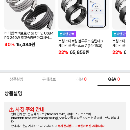
버티탭 팩맥프로 C to C타입 USB4
온라인 단독
온라인 단독
PD 240W 초고속충전 마그네틱
브링 스마트링 블루투스 슬립테크
브링 스마트
케이블 1m
40%
15,484
원
세라믹 블랙 - size 7 (14-15호)
세라믹 블랙 - 
22%
65,856
원
22%
65
상품설명
구매정보
리뷰
0
Q&A
0
상품설명
사칭 주의 안내
현재 전자랜드는 공식 사이트(etlandmall.co.kr), 네이버 스마트스토어
(smartstore.naver.com/etlandpriceking), 모바일 어플 외 다른 사이트는 운영하고 있지 않습니
다.
판매자가 현금 거래 요구 시, 거부하시고
즉시 전자랜드 고객센터로 신고해주세요.