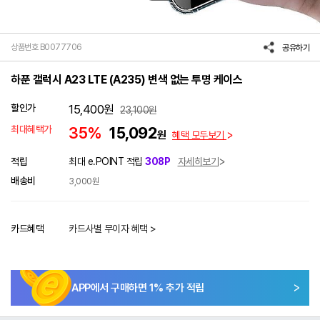
상품번호 B0077706
공유하기
하푼 갤럭시 A23 LTE (A235) 변색 없는 투명 케이스
할인가
15,400
원
23,100
원
최대혜택가
35%
15,092
원
혜택 모두보기
적립
최대 e.POINT 적립
308P
자세히보기
배송비
3,000원
카드혜택
카드사별 무이자 혜택 >
APP에서 구매하면
1
% 추가 적립