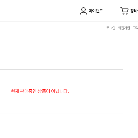
마이랜드
장바
로그인
회원가입
고
현재 판매중인 상품이 아닙니다.