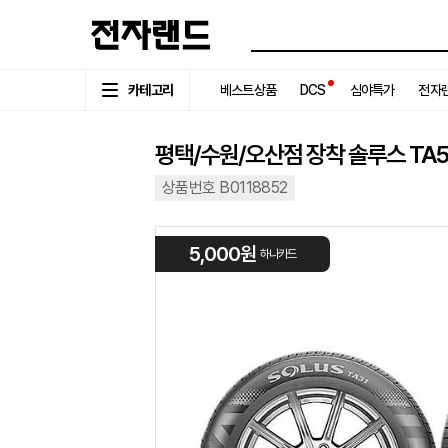
카테고리
베스트상품
DCS
심야특가
전자랜
평택/수원/오산점 장착 솔루스 TA51 2
상품번호 B0118852
5,000원
하나카드