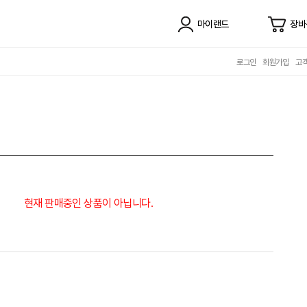
마이랜드
장바
로그인
회원가입
고
현재 판매중인 상품이 아닙니다.