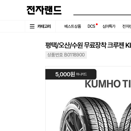
카테고리
베스트상품
DCS
심야특가
전자랜
평택/오산/수원 무료장착 크루젠 KL3
상품번호 B0118900
5,000원
하나카드