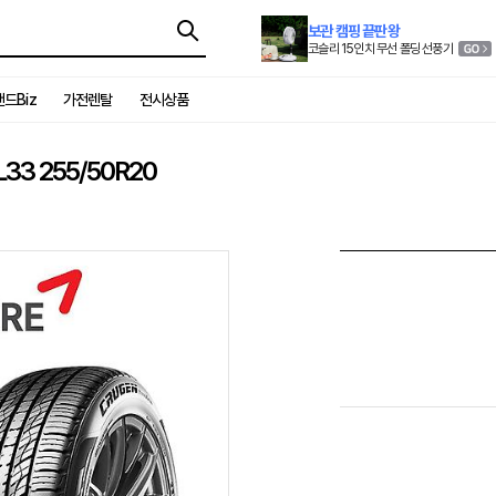
보관 캠핑 끝판왕
코슬리 15인치 무선 폴딩 선풍기
드Biz
가전렌탈
전시상품
3 255/50R20