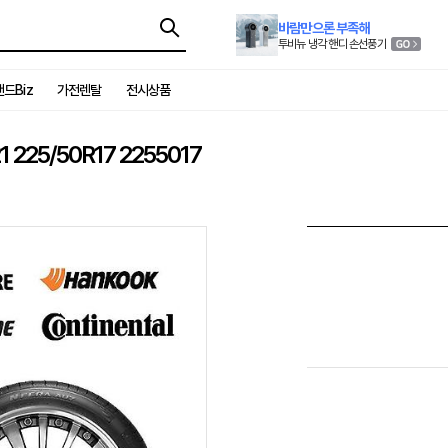
바람만으론 부족해
투비뉴 냉각 핸디 손선풍기
드Biz
가전렌탈
전시상품
25/50R17 2255017