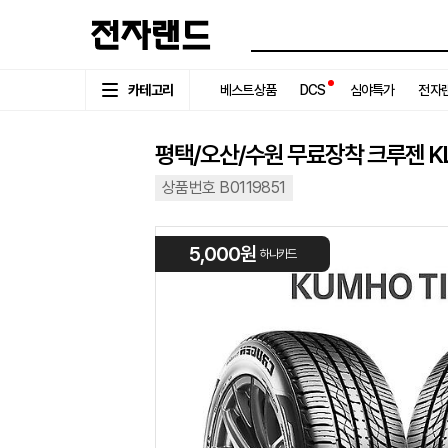
카테고리
베스트상품
DCS
심야특가
전자랜
평택/오산/수원 무료장착 크루젠 KL3
상품번호 B0119851
5,000원
하나카드