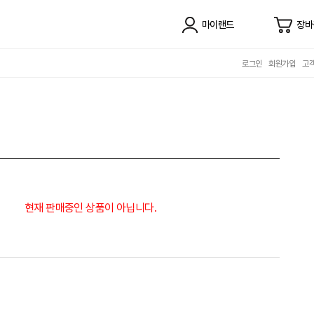
마이랜드
장바
로그인
회원가입
고
현재 판매중인 상품이 아닙니다.