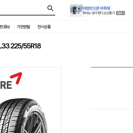
바람만으론 부족해
투비뉴 냉각 핸디 손선풍기
드Biz
가전렌탈
전시상품
3 225/55R18